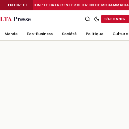
EN DIRECT
NUMÉRISATION : LE DATA CENTER «TIER III» DE MOHAMMADI
NUMÉRISATION : LE DATA CENTER «TIER III» DE MOHAMMADIA, UN
LTA
Presse
S'ABONNER
Monde
Eco-Business
Société
Politique
Culture