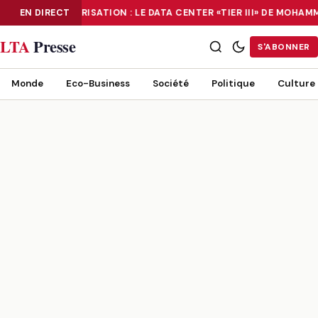
EN DIRECT
NUMÉRISATION : LE DATA CENTER «TIER III» DE MOHA
NUMÉRISATION : LE DATA CENTER «TIER III» DE MOHAMMADIA, UN
LTA
Presse
S'ABONNER
Monde
Eco-Business
Société
Politique
Culture