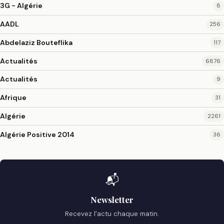
3G - Algérie
8
AADL
256
Abdelaziz Bouteflika
117
Actualités
6876
Actualités
9
Afrique
31
Algérie
2261
Algérie Positive 2014
36
📬
Newsletter
Recevez l'actu chaque matin.