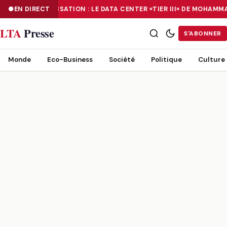
EN DIRECT
NUMÉRISATION : LE DATA CENTER «TIER III» DE MOHAMM
NUMÉRISATION : LE DATA CENTER «TIER III» DE MOHAMMADIA, UN
LTA
Presse
S'ABONNER
Monde
Eco-Business
Société
Politique
Culture