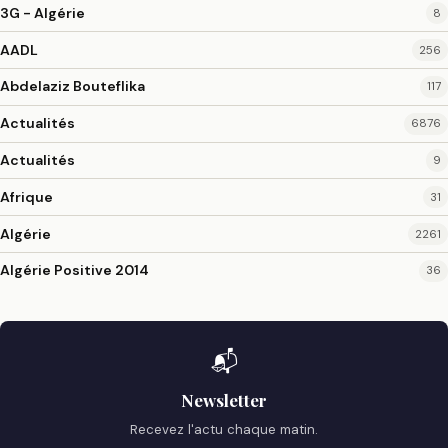
3G - Algérie
8
AADL
256
Abdelaziz Bouteflika
117
Actualités
6876
Actualités
9
Afrique
31
Algérie
2261
Algérie Positive 2014
36
📬
Newsletter
Recevez l'actu chaque matin.