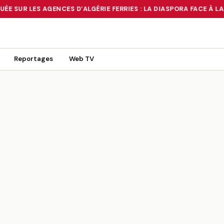
ÉE SUR LES AGENCES D’ALGÉRIE FERRIES : LA DIASPORA FACE À LA
 TOURNANT OU UN MIRAGE ?
•
RUÉE SUR LES AGENCES D’ALGÉRIE FE
Reportages
Web TV