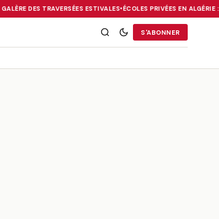
 GALÈRE DES TRAVERSÉES ESTIVALES
•
ÉCOLES PRIVÉES EN ALGÉRIE 
RRIES : LA DIASPORA FACE À LA GALÈRE DES TRAVERSÉES ESTIVALE
S'ABONNER