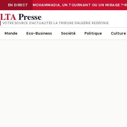
TER «TIER III» DE MOHAMMADIA, UN TOURNANT OU UN MIRAGE ?
EN DIRECT
•
RU
NUMÉRISATION : LE DATA CENTER «TIER III» DE MOHAMMADIA, UN
LTA
Presse
VOTRE SOURCE D’ACTUALITÉS LA TRIBUNE D'ALGÉRIE REDÉFINIE
Monde
Eco-Business
Société
Politique
Culture