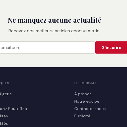
Ne manquez aucune actualité
Recevez nos meilleurs articles chaque matin.
S'inscrire
IQUES
LE JOURNAL
Algérie
À propos
Notre équipe
aziz Bouteflika
Contactez-nous
lités
Publicité
lités