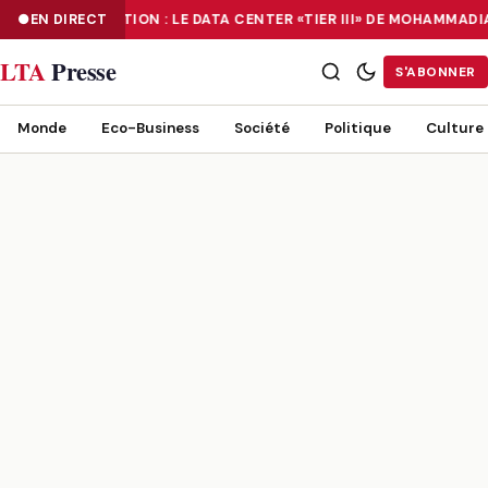
EN DIRECT
NUMÉRISATION : LE DATA CENTER «TIER III» DE MOHAMMAD
NUMÉRISATION : LE DATA CENTER «TIER III» DE MOHAMMADIA, UN
LTA
Presse
S'ABONNER
Monde
Eco-Business
Société
Politique
Culture