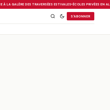
E À LA GALÈRE DES TRAVERSÉES ESTIVALES
•
ÉCOLES PRIVÉES EN ALG
RRIES : LA DIASPORA FACE À LA GALÈRE DES TRAVERSÉES ESTIVALE
S'ABONNER