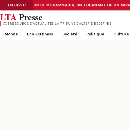
A CENTER «TIER III» DE MOHAMMADIA, UN TOURNANT OU UN MIRAG
EN DIRECT
NUMÉRISATION : LE DATA CENTER «TIER III» DE MOHAMMADIA, UN
LTA
Presse
VOTRE SOURCE D’ACTUALITÉS LA TRIBUNE D'ALGÉRIE REDÉFINIE
Monde
Eco-Business
Société
Politique
Culture