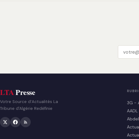
LTA
Presse
RUBR
Votre Source d’Actualités La
3G - 
Tribune d'Algérie Redéfinie
AADL
Abdel
Actua
Actua