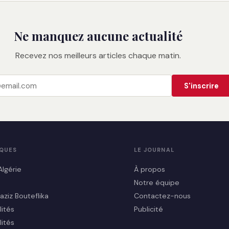
Ne manquez aucune actualité
Recevez nos meilleurs articles chaque matin.
S'inscrire
IQUES
LE JOURNAL
Algérie
À propos
Notre équipe
aziz Bouteflika
Contactez-nous
lités
Publicité
lités