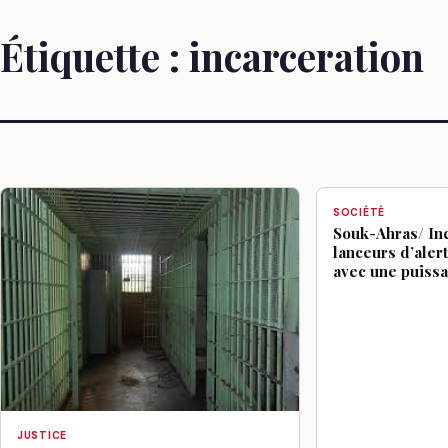
Étiquette :
incarceration
SOCIÉTÉ
Souk-Ahras/ Inc
lanceurs d’aler
avec une puiss
JUSTICE