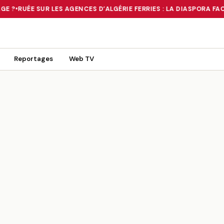
E ?
•
RUÉE SUR LES AGENCES D’ALGÉRIE FERRIES : LA DIASPORA FAC
 TOURNANT OU UN MIRAGE ?
•
RUÉE SUR LES AGENCES D’ALGÉRIE FE
Reportages
Web TV