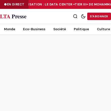
EN DIRECT
NUMÉRISATION : LE DATA CENTER «TIER III» DE MOHAM
NUMÉRISATION : LE DATA CENTER «TIER III» DE MOHAMMADIA, UN
LTA
Presse
S'ABONNER
Monde
Eco-Business
Société
Politique
Culture