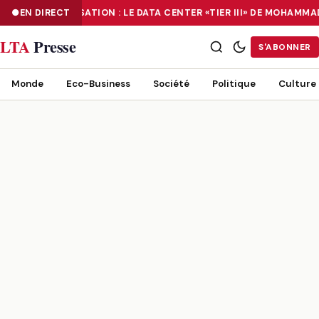
EN DIRECT
NUMÉRISATION : LE DATA CENTER «TIER III» DE MOHAMM
NUMÉRISATION : LE DATA CENTER «TIER III» DE MOHAMMADIA, UN
LTA
Presse
S'ABONNER
Monde
Eco-Business
Société
Politique
Culture