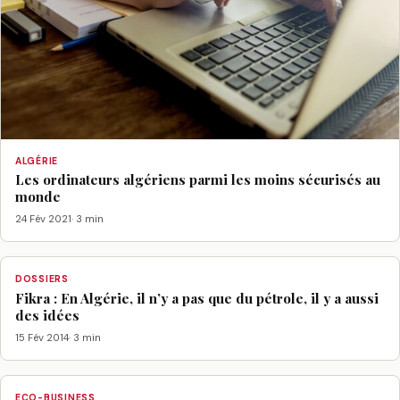
ALGÉRIE
Les ordinateurs algériens parmi les moins sécurisés au
monde
24 Fév 2021
· 3 min
DOSSIERS
Fikra : En Algérie, il n’y a pas que du pétrole, il y a aussi
des idées
15 Fév 2014
· 3 min
ECO-BUSINESS