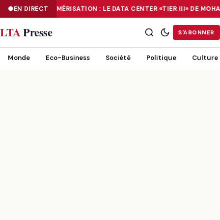
EN DIRECT
NUMÉRISATION : LE DATA CENTER «TIER III» DE M
NUMÉRISATION : LE DATA CENTER «TIER III» DE MOHAMMADIA, UN
LTA
Presse
S'ABONNER
Monde
Eco-Business
Société
Politique
Culture