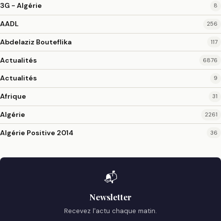
3G - Algérie
8
AADL
256
Abdelaziz Bouteflika
117
Actualités
6876
Actualités
9
Afrique
31
Algérie
2261
Algérie Positive 2014
36
📬
Newsletter
Recevez l'actu chaque matin.