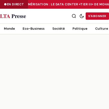
EN DIRECT
NUMÉRISATION : LE DATA CENTER «TIER III» DE M
NUMÉRISATION : LE DATA CENTER «TIER III» DE MOHAMMADIA, UN
LTA
Presse
S'ABONNER
Monde
Eco-Business
Société
Politique
Culture