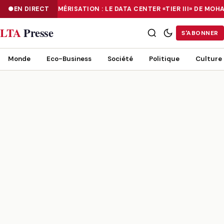
EN DIRECT
NUMÉRISATION : LE DATA CENTER «TIER III» DE M
NUMÉRISATION : LE DATA CENTER «TIER III» DE MOHAMMADIA, UN
LTA
Presse
S'ABONNER
Monde
Eco-Business
Société
Politique
Culture