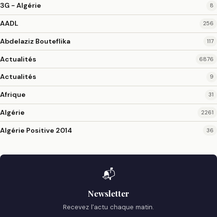
3G - Algérie
8
AADL
256
Abdelaziz Bouteflika
117
Actualités
6876
Actualités
9
Afrique
31
Algérie
2261
Algérie Positive 2014
36
📬
Newsletter
Recevez l'actu chaque matin.