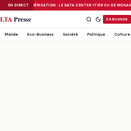
EN DIRECT
NUMÉRISATION : LE DATA CENTER «TIER III» DE MO
NUMÉRISATION : LE DATA CENTER «TIER III» DE MOHAMMADIA, UN
LTA
Presse
S'ABONNER
Monde
Eco-Business
Société
Politique
Culture