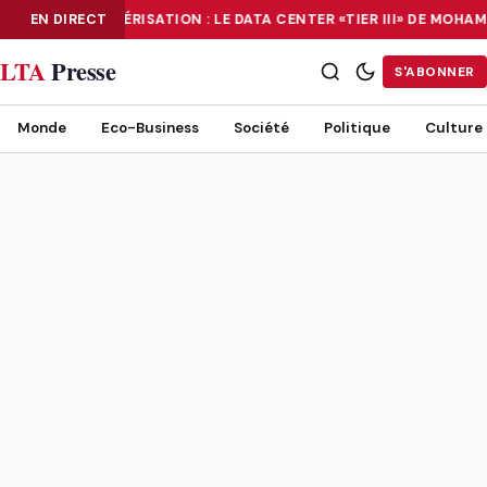
EN DIRECT
NUMÉRISATION : LE DATA CENTER «TIER III» DE MOH
NUMÉRISATION : LE DATA CENTER «TIER III» DE MOHAMMADIA, UN
LTA
Presse
S'ABONNER
Monde
Eco-Business
Société
Politique
Culture