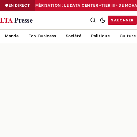
EN DIRECT
NUMÉRISATION : LE DATA CENTER «TIER III» DE M
NUMÉRISATION : LE DATA CENTER «TIER III» DE MOHAMMADIA, UN
LTA
Presse
S'ABONNER
Monde
Eco-Business
Société
Politique
Culture