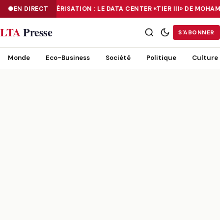
EN DIRECT
NUMÉRISATION : LE DATA CENTER «TIER III» DE MOH
NUMÉRISATION : LE DATA CENTER «TIER III» DE MOHAMMADIA, UN
LTA
Presse
S'ABONNER
Monde
Eco-Business
Société
Politique
Culture