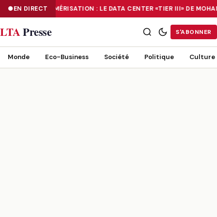
EN DIRECT
NUMÉRISATION : LE DATA CENTER «TIER III» DE MO
NUMÉRISATION : LE DATA CENTER «TIER III» DE MOHAMMADIA, UN
LTA
Presse
S'ABONNER
Monde
Eco-Business
Société
Politique
Culture