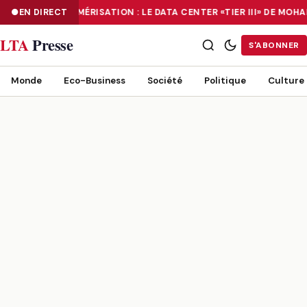
EN DIRECT
NUMÉRISATION : LE DATA CENTER «TIER III» DE MO
NUMÉRISATION : LE DATA CENTER «TIER III» DE MOHAMMADIA, UN
LTA
Presse
S'ABONNER
Monde
Eco-Business
Société
Politique
Culture