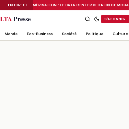
EN DIRECT
NUMÉRISATION : LE DATA CENTER «TIER III» DE MO
NUMÉRISATION : LE DATA CENTER «TIER III» DE MOHAMMADIA, UN
LTA
Presse
S'ABONNER
Monde
Eco-Business
Société
Politique
Culture