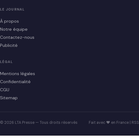
LE JOURNAL
À propos
Notre équipe
Contactez-nous
Publicité
LÉGAL
Mentions légales
Confidentialité
CGU
Sitemap
© 2026 LTA Presse — Tous droits réservés
Fait avec ♥ en France |
RSS