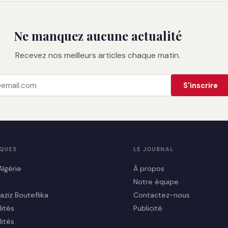
Ne manquez aucune actualité
Recevez nos meilleurs articles chaque matin.
S'inscrire
IQUES
LE JOURNAL
Algérie
À propos
Notre équipe
aziz Bouteflika
Contactez-nous
lités
Publicité
lités