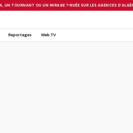
A, UN TOURNANT OU UN MIRAGE ?
•
RUÉE SUR LES AGENCES D’ALGÉRI
 TOURNANT OU UN MIRAGE ?
•
RUÉE SUR LES AGENCES D’ALGÉRIE FE
Reportages
Web TV