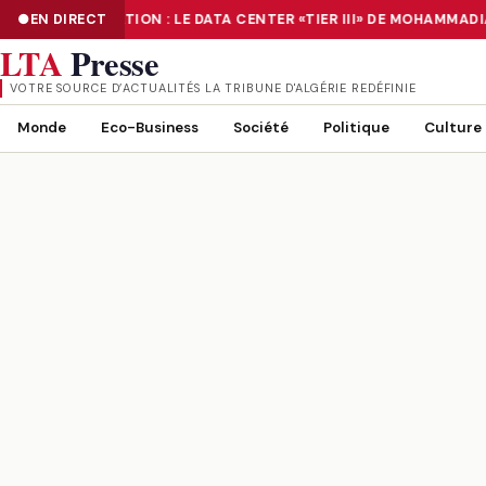
EN DIRECT
NUMÉRISATION : LE DATA CENTER «TIER III» DE MOHAMMADI
NUMÉRISATION : LE DATA CENTER «TIER III» DE MOHAMMADIA, UN
LTA
Presse
VOTRE SOURCE D’ACTUALITÉS LA TRIBUNE D'ALGÉRIE REDÉFINIE
Monde
Eco-Business
Société
Politique
Culture