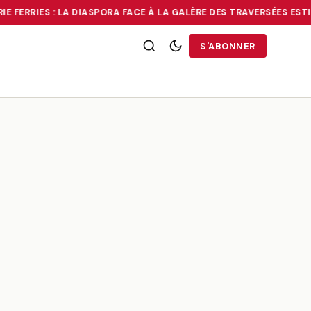
E FERRIES : LA DIASPORA FACE À LA GALÈRE DES TRAVERSÉES ESTI
RRIES : LA DIASPORA FACE À LA GALÈRE DES TRAVERSÉES ESTIVALE
S'ABONNER