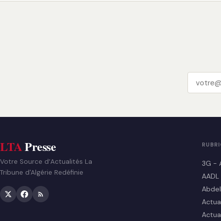
LTA
Presse
RUBR
Votre Source d’Actualités La
3G - 
Tribune d'Algérie Redéfinie
AADL
Abdel
Actua
Actua