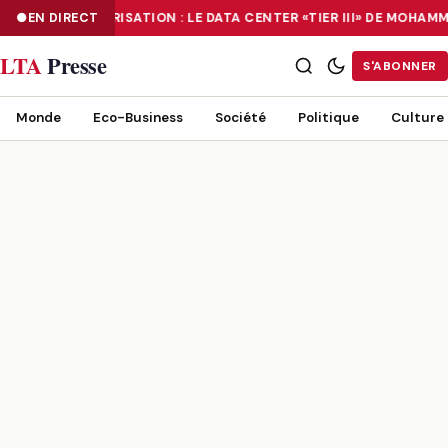
EN DIRECT
NUMÉRISATION : LE DATA CENTER «TIER III» DE MOHA
NUMÉRISATION : LE DATA CENTER «TIER III» DE MOHAMMADIA, UN
LTA
Presse
S'ABONNER
Monde
Eco-Business
Société
Politique
Culture