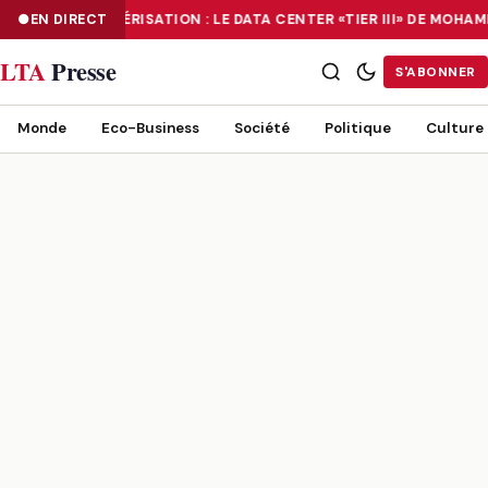
EN DIRECT
NUMÉRISATION : LE DATA CENTER «TIER III» DE MOH
NUMÉRISATION : LE DATA CENTER «TIER III» DE MOHAMMADIA, UN
LTA
Presse
S'ABONNER
Monde
Eco-Business
Société
Politique
Culture