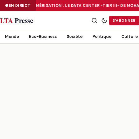
EN DIRECT
NUMÉRISATION : LE DATA CENTER «TIER III» DE M
NUMÉRISATION : LE DATA CENTER «TIER III» DE MOHAMMADIA, UN
LTA
Presse
S'ABONNER
Monde
Eco-Business
Société
Politique
Culture