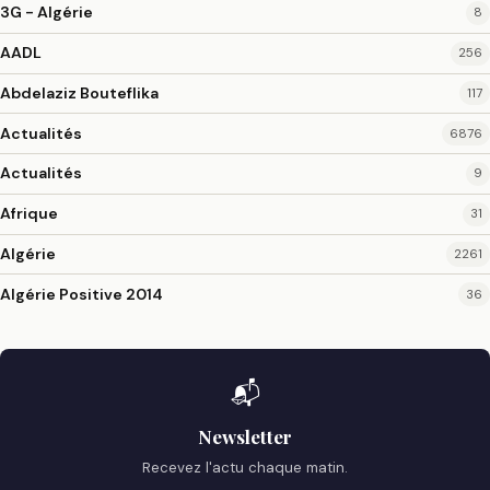
3G - Algérie
8
AADL
256
Abdelaziz Bouteflika
117
Actualités
6876
Actualités
9
Afrique
31
Algérie
2261
Algérie Positive 2014
36
📬
Newsletter
Recevez l'actu chaque matin.