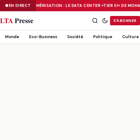
EN DIRECT
NUMÉRISATION : LE DATA CENTER «TIER III» DE M
NUMÉRISATION : LE DATA CENTER «TIER III» DE MOHAMMADIA, UN
LTA
Presse
S'ABONNER
Monde
Eco-Business
Société
Politique
Culture