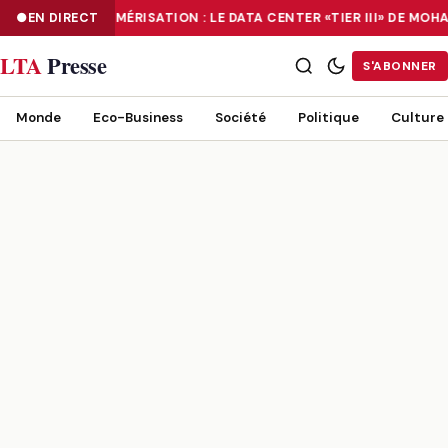
EN DIRECT
NUMÉRISATION : LE DATA CENTER «TIER III» DE M
NUMÉRISATION : LE DATA CENTER «TIER III» DE MOHAMMADIA, UN
LTA
Presse
S'ABONNER
Monde
Eco-Business
Société
Politique
Culture