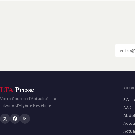
LTA
Presse
RUBR
Votre Source d’Actualités La
3G - 
Tribune d'Algérie Redéfinie
AADL
Abdel
Actua
Actua