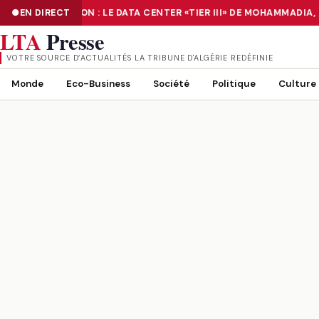
NUMÉRISATION : LE DATA CENTER «TIER III» DE MOHAMMADIA,
EN DIRECT
NUMÉRISATION : LE DATA CENTER «TIER III» DE MOHAMMADIA, UN
LTA
Presse
VOTRE SOURCE D’ACTUALITÉS LA TRIBUNE D'ALGÉRIE REDÉFINIE
Monde
Eco-Business
Société
Politique
Culture