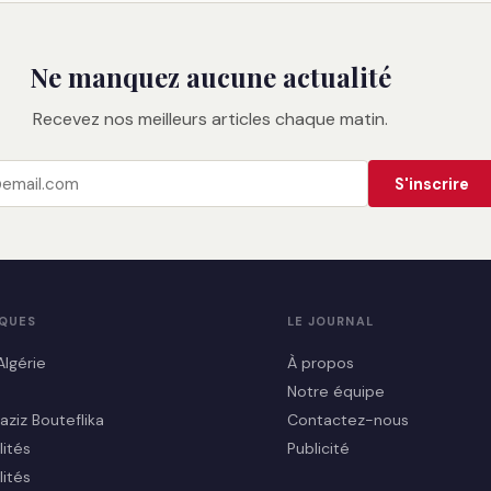
Ne manquez aucune actualité
Recevez nos meilleurs articles chaque matin.
S'inscrire
IQUES
LE JOURNAL
Algérie
À propos
Notre équipe
aziz Bouteflika
Contactez-nous
lités
Publicité
lités