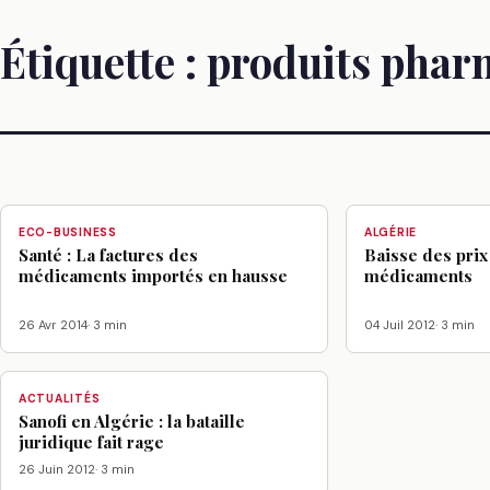
Étiquette :
produits phar
ECO-BUSINESS
ALGÉRIE
Santé : La factures des
Baisse des pri
médicaments importés en hausse
médicaments
26 Avr 2014
· 3 min
04 Juil 2012
· 3 min
ACTUALITÉS
Sanofi en Algérie : la bataille
juridique fait rage
26 Juin 2012
· 3 min