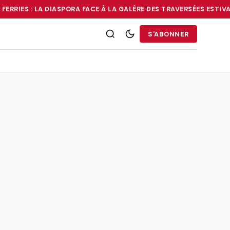
FERRIES : LA DIASPORA FACE À LA GALÈRE DES TRAVERSÉES ESTIVA
RRIES : LA DIASPORA FACE À LA GALÈRE DES TRAVERSÉES ESTIVALE
S'ABONNER