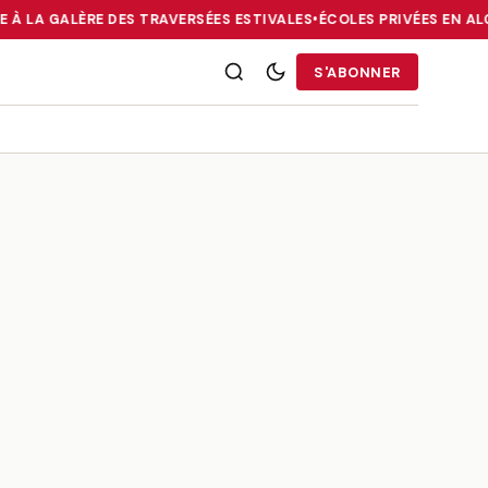
E À LA GALÈRE DES TRAVERSÉES ESTIVALES
•
ÉCOLES PRIVÉES EN ALG
RRIES : LA DIASPORA FACE À LA GALÈRE DES TRAVERSÉES ESTIVALE
S'ABONNER