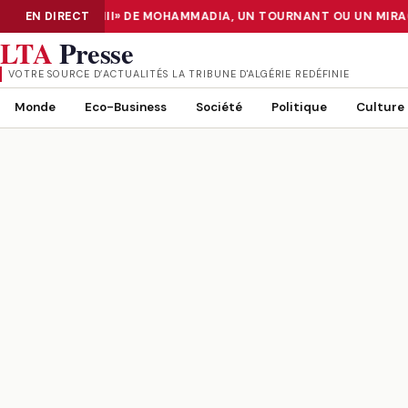
A CENTER «TIER III» DE MOHAMMADIA, UN TOURNANT OU UN MIRAG
EN DIRECT
NUMÉRISATION : LE DATA CENTER «TIER III» DE MOHAMMADIA, UN
LTA
Presse
VOTRE SOURCE D’ACTUALITÉS LA TRIBUNE D'ALGÉRIE REDÉFINIE
Monde
Eco-Business
Société
Politique
Culture