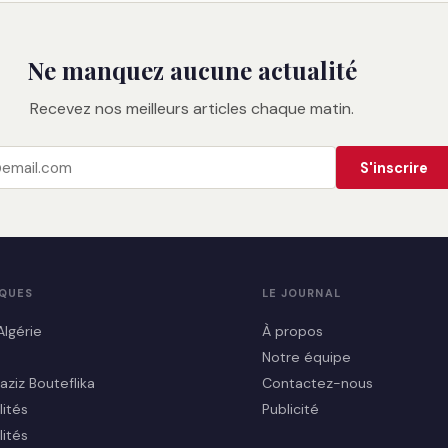
Ne manquez aucune actualité
Recevez nos meilleurs articles chaque matin.
S'inscrire
IQUES
LE JOURNAL
Algérie
À propos
Notre équipe
aziz Bouteflika
Contactez-nous
lités
Publicité
lités