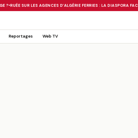
E ?
•
RUÉE SUR LES AGENCES D’ALGÉRIE FERRIES : LA DIASPORA FAC
 TOURNANT OU UN MIRAGE ?
•
RUÉE SUR LES AGENCES D’ALGÉRIE FE
Reportages
Web TV