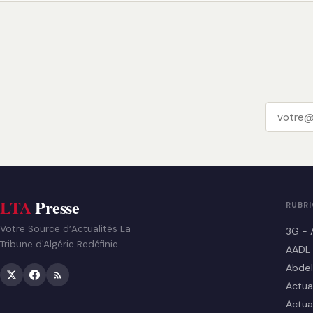
LTA
Presse
RUBR
Votre Source d’Actualités La
3G - 
Tribune d'Algérie Redéfinie
AADL
Abdel
Actua
Actua