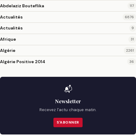
Abdelaziz Bouteflika
117
Actualités
6876
Actualités
9
Afrique
31
Algérie
2261
Algérie Positive 2014
36
📬
Newsletter
Recevez l'actu chaque matin.
S'ABONNER