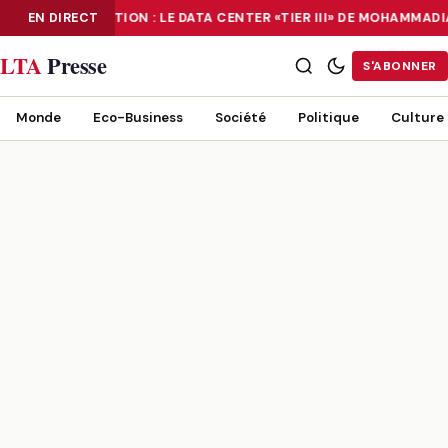
EN DIRECT
NUMÉRISATION : LE DATA CENTER «TIER III» DE MOHAMMAD
NUMÉRISATION : LE DATA CENTER «TIER III» DE MOHAMMADIA, UN
LTA
Presse
S'ABONNER
Monde
Eco-Business
Société
Politique
Culture