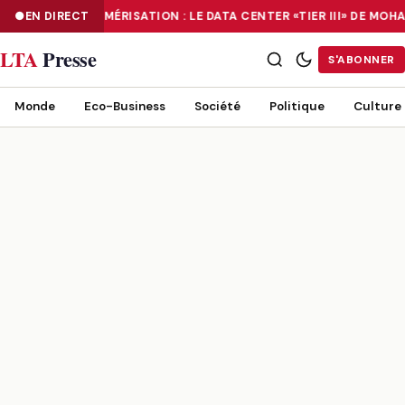
EN DIRECT
NUMÉRISATION : LE DATA CENTER «TIER III» DE M
NUMÉRISATION : LE DATA CENTER «TIER III» DE MOHAMMADIA, UN
LTA
Presse
S'ABONNER
Monde
Eco-Business
Société
Politique
Culture