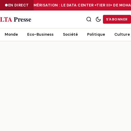
EN DIRECT
NUMÉRISATION : LE DATA CENTER «TIER III» DE M
NUMÉRISATION : LE DATA CENTER «TIER III» DE MOHAMMADIA, UN
LTA
Presse
S'ABONNER
Monde
Eco-Business
Société
Politique
Culture