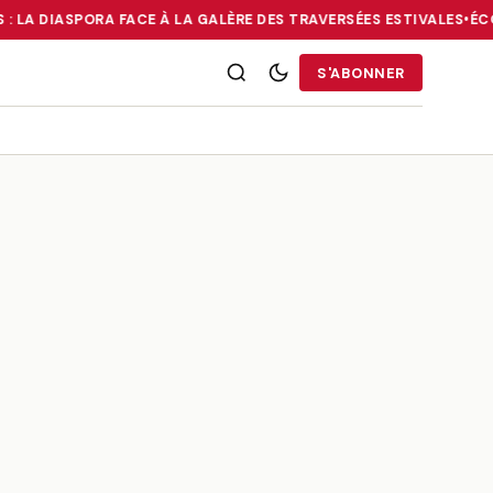
 : LA DIASPORA FACE À LA GALÈRE DES TRAVERSÉES ESTIVALES
•
ÉCO
RRIES : LA DIASPORA FACE À LA GALÈRE DES TRAVERSÉES ESTIVALE
S'ABONNER