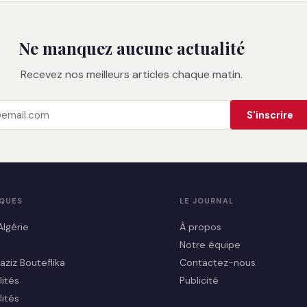
Ne manquez aucune actualité
Recevez nos meilleurs articles chaque matin.
S'inscrire
IQUES
LE JOURNAL
Algérie
À propos
Notre équipe
aziz Bouteflika
Contactez-nous
lités
Publicité
lités