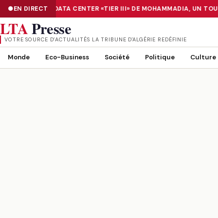
ÉRISATION : LE DATA CENTER «TIER III» DE MOHAMMADIA, UN TO
EN DIRECT
NUMÉRISATION : LE DATA CENTER «TIER III» DE MOHAMMADIA, UN
LTA
Presse
VOTRE SOURCE D’ACTUALITÉS LA TRIBUNE D'ALGÉRIE REDÉFINIE
Monde
Eco-Business
Société
Politique
Culture