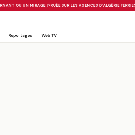
URNANT OU UN MIRAGE ?
•
RUÉE SUR LES AGENCES D’ALGÉRIE FERRIES
 TOURNANT OU UN MIRAGE ?
•
RUÉE SUR LES AGENCES D’ALGÉRIE FE
Reportages
Web TV