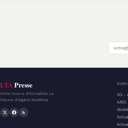
LTA
Presse
RUBR
Votre Source d’Actualités La
3G - 
Tribune d'Algérie Redéfinie
AADL
Abdel
Actua
Actua