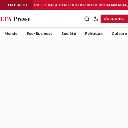
EN DIRECT
NUMÉRISATION : LE DATA CENTER «TIER III» DE MOHAMMADI
NUMÉRISATION : LE DATA CENTER «TIER III» DE MOHAMMADIA, UN
LTA
Presse
S'ABONNER
Monde
Eco-Business
Société
Politique
Culture