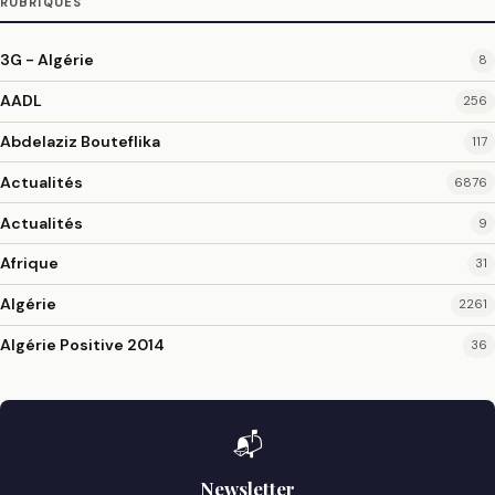
RUBRIQUES
3G - Algérie
8
AADL
256
Abdelaziz Bouteflika
117
Actualités
6876
Actualités
9
Afrique
31
Algérie
2261
Algérie Positive 2014
36
📬
Newsletter