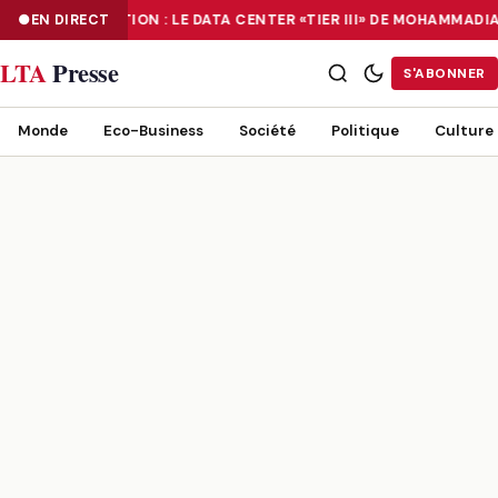
EN DIRECT
NUMÉRISATION : LE DATA CENTER «TIER III» DE MOHAMMADI
NUMÉRISATION : LE DATA CENTER «TIER III» DE MOHAMMADIA, UN
LTA
Presse
S'ABONNER
Monde
Eco-Business
Société
Politique
Culture