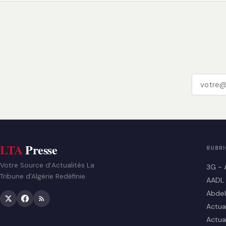
LTA
Presse
RUBR
Votre Source d’Actualités La
3G - 
Tribune d'Algérie Redéfinie
AADL
Abdel
Actua
Actua