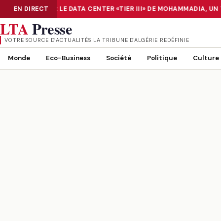
NUMÉRISATION : LE DATA CENTER «TIER III» DE MOHAMMADIA, UN
EN DIRECT
NUMÉRISATION : LE DATA CENTER «TIER III» DE MOHAMMADIA, UN
LTA
Presse
VOTRE SOURCE D’ACTUALITÉS LA TRIBUNE D'ALGÉRIE REDÉFINIE
Monde
Eco-Business
Société
Politique
Culture