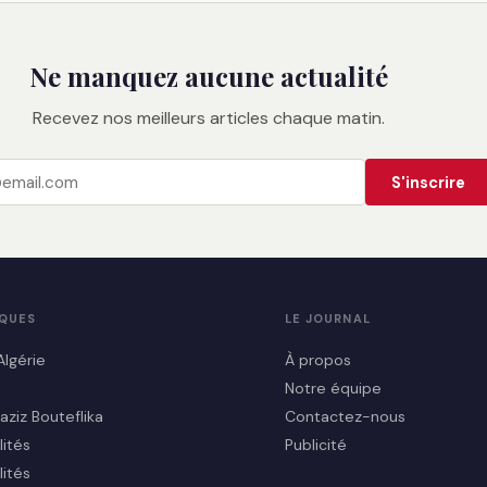
Ne manquez aucune actualité
Recevez nos meilleurs articles chaque matin.
S'inscrire
IQUES
LE JOURNAL
Algérie
À propos
Notre équipe
aziz Bouteflika
Contactez-nous
lités
Publicité
lités