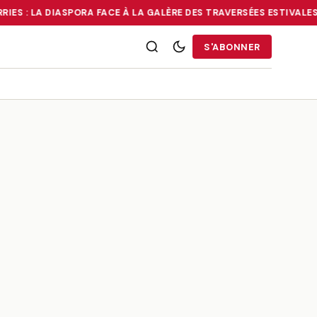
RIES : LA DIASPORA FACE À LA GALÈRE DES TRAVERSÉES ESTIVALES
RRIES : LA DIASPORA FACE À LA GALÈRE DES TRAVERSÉES ESTIVALE
S'ABONNER