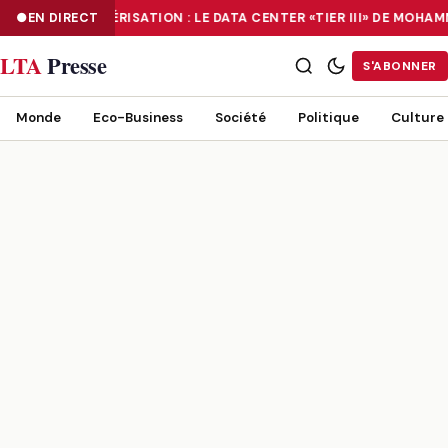
EN DIRECT
NUMÉRISATION : LE DATA CENTER «TIER III» DE MOH
NUMÉRISATION : LE DATA CENTER «TIER III» DE MOHAMMADIA, UN
LTA
Presse
S'ABONNER
Monde
Eco-Business
Société
Politique
Culture