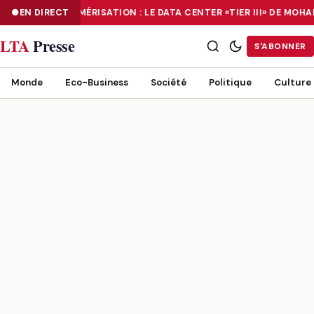
EN DIRECT
NUMÉRISATION : LE DATA CENTER «TIER III» DE MO
NUMÉRISATION : LE DATA CENTER «TIER III» DE MOHAMMADIA, UN
LTA
Presse
S'ABONNER
Monde
Eco-Business
Société
Politique
Culture