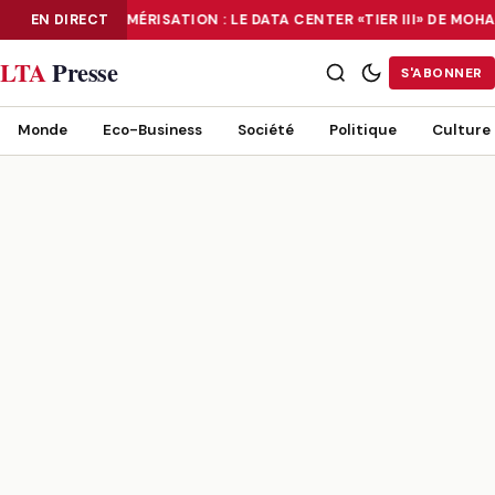
EN DIRECT
NUMÉRISATION : LE DATA CENTER «TIER III» DE MO
NUMÉRISATION : LE DATA CENTER «TIER III» DE MOHAMMADIA, UN
LTA
Presse
S'ABONNER
Monde
Eco-Business
Société
Politique
Culture