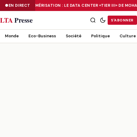
EN DIRECT
NUMÉRISATION : LE DATA CENTER «TIER III» DE M
NUMÉRISATION : LE DATA CENTER «TIER III» DE MOHAMMADIA, UN
LTA
Presse
S'ABONNER
Monde
Eco-Business
Société
Politique
Culture