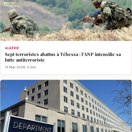
ALGÉRIE
Sept terroristes abattus à Tébessa : l’ANP intensifie sa
lutte antiterroriste
13 Mar 2026
· 3 min