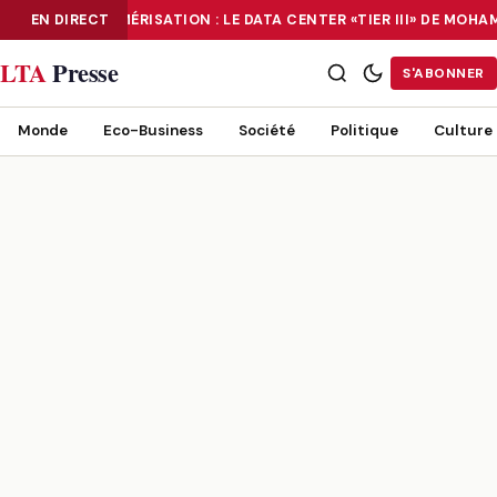
EN DIRECT
NUMÉRISATION : LE DATA CENTER «TIER III» DE MOH
NUMÉRISATION : LE DATA CENTER «TIER III» DE MOHAMMADIA, UN
LTA
Presse
S'ABONNER
Monde
Eco-Business
Société
Politique
Culture