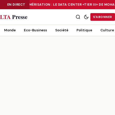
EN DIRECT
NUMÉRISATION : LE DATA CENTER «TIER III» DE MO
NUMÉRISATION : LE DATA CENTER «TIER III» DE MOHAMMADIA, UN
LTA
Presse
S'ABONNER
Monde
Eco-Business
Société
Politique
Culture