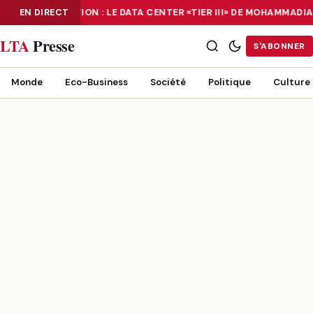
EN DIRECT
NUMÉRISATION : LE DATA CENTER «TIER III» DE MOHAMMADI
NUMÉRISATION : LE DATA CENTER «TIER III» DE MOHAMMADIA, UN
LTA
Presse
S'ABONNER
Monde
Eco-Business
Société
Politique
Culture