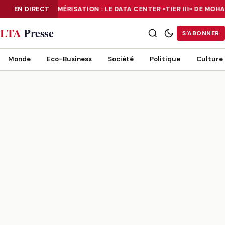
EN DIRECT
NUMÉRISATION : LE DATA CENTER «TIER III» DE MO
NUMÉRISATION : LE DATA CENTER «TIER III» DE MOHAMMADIA, UN
LTA
Presse
S'ABONNER
Monde
Eco-Business
Société
Politique
Culture