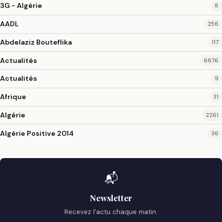
3G - Algérie
8
AADL
256
Abdelaziz Bouteflika
117
Actualités
6876
Actualités
9
Afrique
31
Algérie
2261
Algérie Positive 2014
36
📬
Newsletter
Recevez l'actu chaque matin.