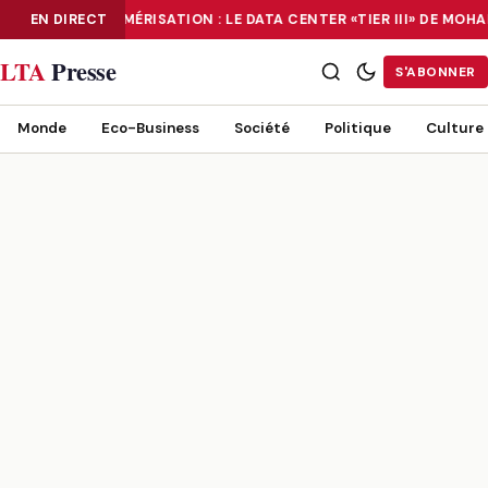
EN DIRECT
NUMÉRISATION : LE DATA CENTER «TIER III» DE MO
NUMÉRISATION : LE DATA CENTER «TIER III» DE MOHAMMADIA, UN
LTA
Presse
S'ABONNER
Monde
Eco-Business
Société
Politique
Culture