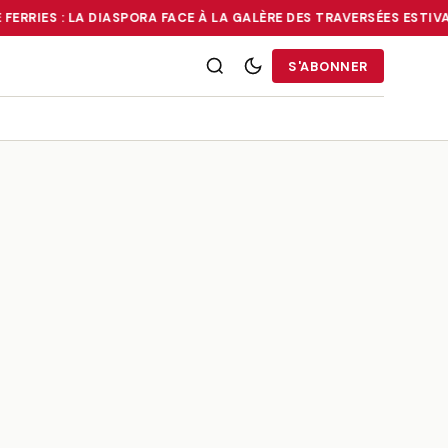
FERRIES : LA DIASPORA FACE À LA GALÈRE DES TRAVERSÉES ESTIVA
RRIES : LA DIASPORA FACE À LA GALÈRE DES TRAVERSÉES ESTIVALE
S'ABONNER