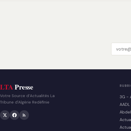
LTA
Presse
RUBR
Votre Source d’Actualités La
3G - 
Tribune d'Algérie Redéfinie
AADL
Abdel
Actua
Actua