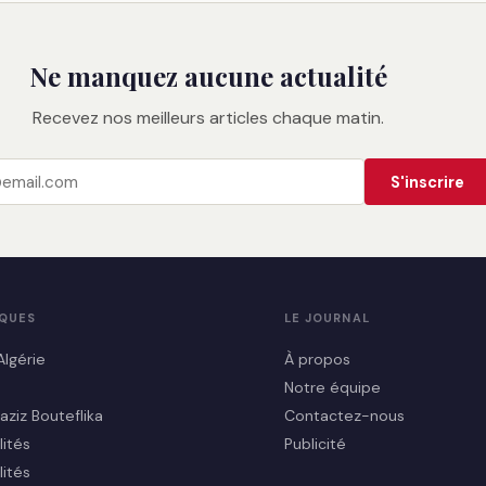
Ne manquez aucune actualité
Recevez nos meilleurs articles chaque matin.
S'inscrire
IQUES
LE JOURNAL
Algérie
À propos
Notre équipe
aziz Bouteflika
Contactez-nous
lités
Publicité
lités