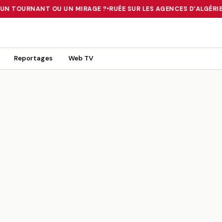
 UN TOURNANT OU UN MIRAGE ?
•
RUÉE SUR LES AGENCES D’ALGÉRIE 
 TOURNANT OU UN MIRAGE ?
•
RUÉE SUR LES AGENCES D’ALGÉRIE FE
Reportages
Web TV