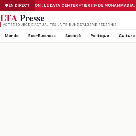
NUMÉRISATION : LE DATA CENTER «TIER III» DE MOHAMMADIA,
EN DIRECT
NUMÉRISATION : LE DATA CENTER «TIER III» DE MOHAMMADIA, UN
LTA
Presse
VOTRE SOURCE D’ACTUALITÉS LA TRIBUNE D'ALGÉRIE REDÉFINIE
Monde
Eco-Business
Société
Politique
Culture