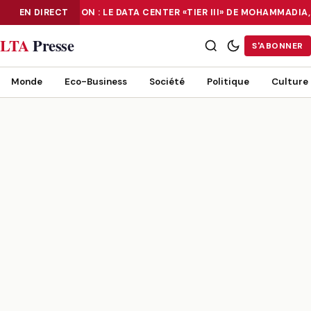
EN DIRECT
NUMÉRISATION : LE DATA CENTER «TIER III» DE MOHAMMADI
NUMÉRISATION : LE DATA CENTER «TIER III» DE MOHAMMADIA, UN
LTA
Presse
S'ABONNER
Monde
Eco-Business
Société
Politique
Culture