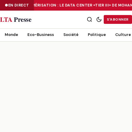
EN DIRECT
NUMÉRISATION : LE DATA CENTER «TIER III» DE MO
NUMÉRISATION : LE DATA CENTER «TIER III» DE MOHAMMADIA, UN
LTA
Presse
S'ABONNER
Monde
Eco-Business
Société
Politique
Culture