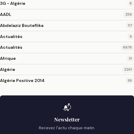
3G - Algérie
8
AADL
256
Abdelaziz Bouteflika
117
Actualités
9
Actualités
6876
Afrique
31
Algérie
2261
Algérie Positive 2014
36
📬
Newsletter
Recevez l'actu chaque matin.