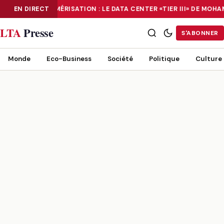
EN DIRECT
NUMÉRISATION : LE DATA CENTER «TIER III» DE MO
NUMÉRISATION : LE DATA CENTER «TIER III» DE MOHAMMADIA, UN
LTA
Presse
S'ABONNER
Monde
Eco-Business
Société
Politique
Culture