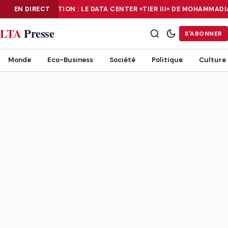
EN DIRECT
NUMÉRISATION : LE DATA CENTER «TIER III» DE MOHAMMAD
NUMÉRISATION : LE DATA CENTER «TIER III» DE MOHAMMADIA, UN
LTA
Presse
S'ABONNER
Monde
Eco-Business
Société
Politique
Culture