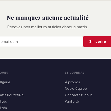
Ne manquez aucune actualité
Recevez nos meilleurs articles chaque matin.
S'inscrire
IQUES
LE JOURNAL
Algérie
À propos
Notre équipe
aziz Bouteflika
Contactez-nous
lités
Publicité
lités