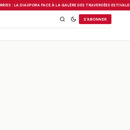
RIES : LA DIASPORA FACE À LA GALÈRE DES TRAVERSÉES ESTIVALES
RRIES : LA DIASPORA FACE À LA GALÈRE DES TRAVERSÉES ESTIVALE
S'ABONNER