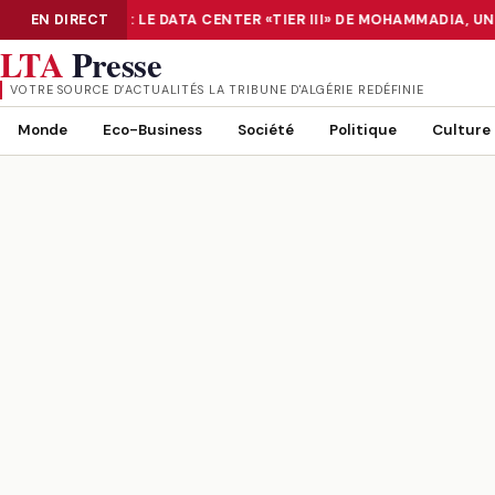
NUMÉRISATION : LE DATA CENTER «TIER III» DE MOHAMMADIA, U
EN DIRECT
NUMÉRISATION : LE DATA CENTER «TIER III» DE MOHAMMADIA, UN
LTA
Presse
VOTRE SOURCE D’ACTUALITÉS LA TRIBUNE D'ALGÉRIE REDÉFINIE
Monde
Eco-Business
Société
Politique
Culture