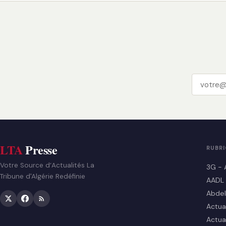
LTA
Presse
RUBR
Votre Source d’Actualités La
3G - 
Tribune d'Algérie Redéfinie
AADL
Abdel
Actua
Actua