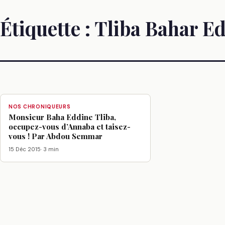
Étiquette :
Tliba Bahar E
NOS CHRONIQUEURS
Monsieur Baha Eddine Tliba,
occupez-vous d’Annaba et taisez-
vous ! Par Abdou Semmar
15 Déc 2015
· 3 min