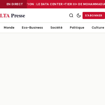
EN DIRECT
NUMÉRISATION : LE DATA CENTER «TIER III» DE MOHAMMAD
NUMÉRISATION : LE DATA CENTER «TIER III» DE MOHAMMADIA, UN
LTA
Presse
S'ABONNER
Monde
Eco-Business
Société
Politique
Culture