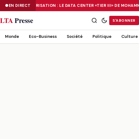
EN DIRECT
NUMÉRISATION : LE DATA CENTER «TIER III» DE MOHA
NUMÉRISATION : LE DATA CENTER «TIER III» DE MOHAMMADIA, UN
LTA
Presse
S'ABONNER
Monde
Eco-Business
Société
Politique
Culture